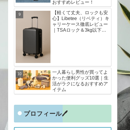
おすすめレビュー！
【軽くて丈夫、ロックも安
心】Libetee（リベティ）キ
ャリーケース徹底レビュー
｜TSAロック＆3kg以下の
超軽量モデルで旅行も出張
も快適に！｜口コミも◎
一人暮らし男性が買ってよ
かった便利グッズ10選｜生
活がラクになるおすすめア
イテム
プロフィール🖊️