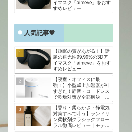
イマスク「aimeve」をおす
すめレビュー
人気記事💖
【睡眠の質があがる！】話
題の遮光性99.99%の3Dア
イマスク「aimeve」をおす
すめレビュー
【寝室・オフィスに最
強！】小型卓上加湿器が神
すぎた！静音・コードレス
で乾燥対策が全部解決 口
コミも◎
【香り・柔らかさ・静電気
対策すべて叶う】ランドリ
ン柔軟剤クラシックフロー
ラル徹底レビュー｜モテる
香りの決定版！