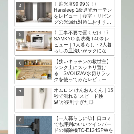
〖遮光度99.99％！〗
Hansleep 1級遮光カーテン
をレビュー｜寝室・リビン
グの光漏れ対策におすす
め！
〖工事不要で置くだけ！〗
SAMKYO 食洗機 T40をレ
ビュー｜1人暮らし・2人暮
らしの皿洗いがラクになる
神アイテム！
【狭いキッチンの救世主】
シンク上にスッキリ置け
る！SVOHZAV水切りラッ
クを使ってみたレビュー
オムロン けんおんくん｜15
秒で測れる“スピード検
温”が便利すぎた◎
【一人暮らしに◎】口コミ
でも評判のいいツインバー
ドの掃除機TC-E124SPWを