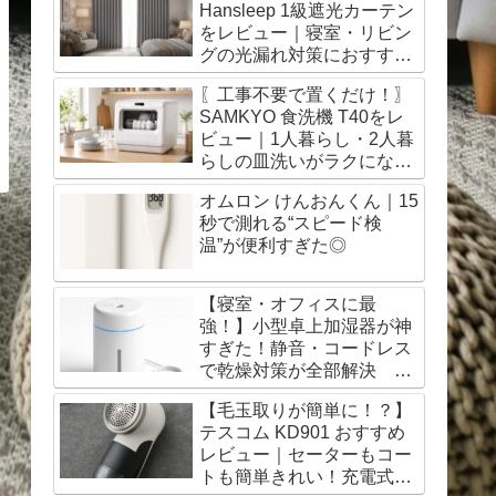
Hansleep 1級遮光カーテン
をレビュー｜寝室・リビン
グの光漏れ対策におすす
め！
〖工事不要で置くだけ！〗
SAMKYO 食洗機 T40をレ
ビュー｜1人暮らし・2人暮
らしの皿洗いがラクになる
神アイテム！
オムロン けんおんくん｜15
秒で測れる“スピード検
温”が便利すぎた◎
【寝室・オフィスに最
強！】小型卓上加湿器が神
すぎた！静音・コードレス
で乾燥対策が全部解決 口
コミも◎
【毛玉取りが簡単に！？】
テスコム KD901 おすすめ
レビュー｜セーターもコー
トも簡単きれい！充電式・