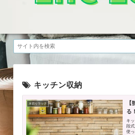
キッチン収納
【
水切りラック
る
キッ
段式
使っ