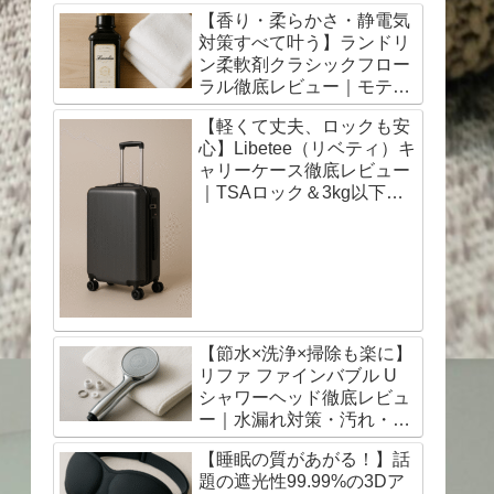
コードレスで毛玉対策が劇
【香り・柔らかさ・静電気
的に変わる！
対策すべて叶う】ランドリ
ン柔軟剤クラシックフロー
ラル徹底レビュー｜モテる
香りの決定版！
【軽くて丈夫、ロックも安
心】Libetee（リベティ）キ
ャリーケース徹底レビュー
｜TSAロック＆3kg以下の
超軽量モデルで旅行も出張
も快適に！｜口コミも◎
【節水×洗浄×掃除も楽に】
リファ ファインバブル U
シャワーヘッド徹底レビュ
ー｜水漏れ対策・汚れ・掃
除の悩みを解決！
【睡眠の質があがる！】話
題の遮光性99.99%の3Dア