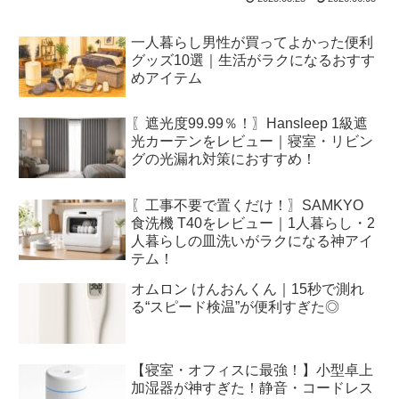
一人暮らし男性が買ってよかった便利
グッズ10選｜生活がラクになるおすす
めアイテム
〖遮光度99.99％！〗Hansleep 1級遮
光カーテンをレビュー｜寝室・リビン
グの光漏れ対策におすすめ！
〖工事不要で置くだけ！〗SAMKYO
食洗機 T40をレビュー｜1人暮らし・2
人暮らしの皿洗いがラクになる神アイ
テム！
オムロン けんおんくん｜15秒で測れ
る“スピード検温”が便利すぎた◎
【寝室・オフィスに最強！】小型卓上
加湿器が神すぎた！静音・コードレス