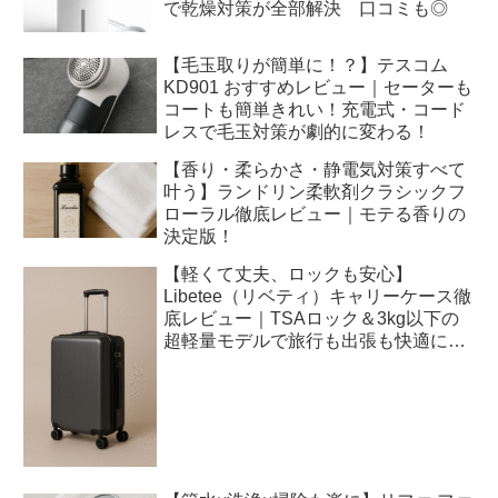
で乾燥対策が全部解決 口コミも◎
【毛玉取りが簡単に！？】テスコム
KD901 おすすめレビュー｜セーターも
コートも簡単きれい！充電式・コード
レスで毛玉対策が劇的に変わる！
【香り・柔らかさ・静電気対策すべて
叶う】ランドリン柔軟剤クラシックフ
ローラル徹底レビュー｜モテる香りの
決定版！
【軽くて丈夫、ロックも安心】
Libetee（リベティ）キャリーケース徹
底レビュー｜TSAロック＆3kg以下の
超軽量モデルで旅行も出張も快適に！
｜口コミも◎